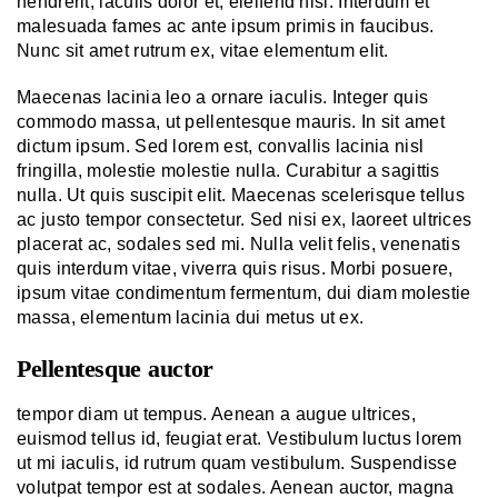
hendrerit, iaculis dolor et, eleifend nisl. Interdum et
malesuada fames ac ante ipsum primis in faucibus.
Nunc sit amet rutrum ex, vitae elementum elit.
Maecenas lacinia leo a ornare iaculis. Integer quis
commodo massa, ut pellentesque mauris. In sit amet
dictum ipsum. Sed lorem est, convallis lacinia nisl
fringilla, molestie molestie nulla. Curabitur a sagittis
nulla. Ut quis suscipit elit. Maecenas scelerisque tellus
ac justo tempor consectetur. Sed nisi ex, laoreet ultrices
placerat ac, sodales sed mi. Nulla velit felis, venenatis
quis interdum vitae, viverra quis risus. Morbi posuere,
ipsum vitae condimentum fermentum, dui diam molestie
massa, elementum lacinia dui metus ut ex.
Pellentesque auctor
tempor diam ut tempus. Aenean a augue ultrices,
euismod tellus id, feugiat erat. Vestibulum luctus lorem
ut mi iaculis, id rutrum quam vestibulum. Suspendisse
volutpat tempor est at sodales. Aenean auctor, magna