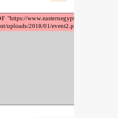
Missing PDF "https://www.easternegyp
content/uploads/2018/01/event2.p