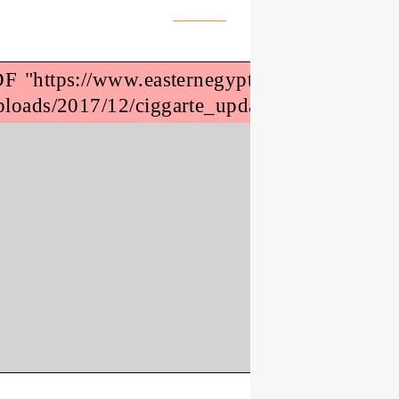
Missing PDF "https://www.easternegyp
content/uploads/2017/12/ciggarte_upda