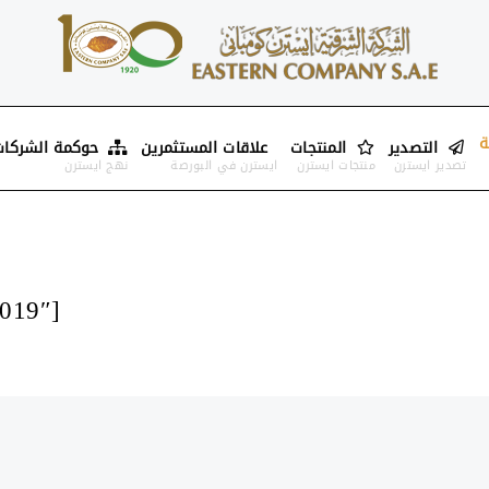
ة
–
التصدير
–
المنتجات
–
علاقات المستثمرين
–
حوكمة الشركات
تصدير ايسترن
منتجات ايسترن
ايسترن في البورصة
نهج ايسترن
[responsive-flipbook id=”cleopatra_may_2019″]